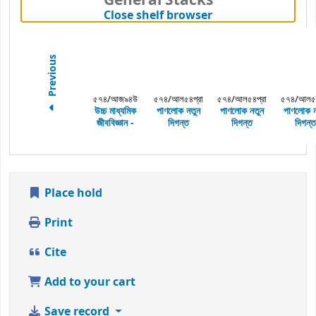
General Stacks
(Hides shelf brows
Close shelf browser
Previous
৫৭৪/আজ৯৪উ
৫৭৪/আল৫৪প্রা
৫৭৪/আল৫৪প্রা
৫৭৪/আল৫৪
উচ্চ মাধ্যমিক
পাণলোক
নতুন
পাণলোক
নতুন
পাণলোক
জীববিজ্ঞান
-
দিগন্ত
দিগন্ত
দিগন্ত
Place hold
Print
Cite
Add to your cart
Save record