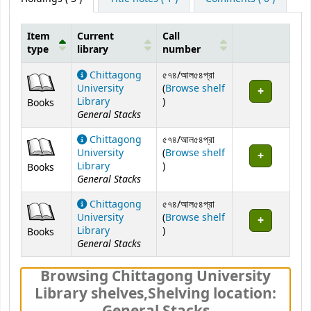
Item
Current
Call
type
library
number
Holdings
Chittagong
৫৭৪/আল৫৪প্রা
University
(
Browse shelf
(Opens below)
Library
)
Books
General Stacks
Chittagong
৫৭৪/আল৫৪প্রা
University
(
Browse shelf
(Opens below)
Library
)
Books
General Stacks
Chittagong
৫৭৪/আল৫৪প্রা
University
(
Browse shelf
(Opens below)
Library
)
Books
General Stacks
Browsing Chittagong University
Library shelves
,
Shelving location: