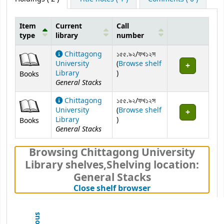
Item
Current
Call
type
library
number
Holdings
Chittagong
১৫৫.৯২/ফখ১২স
University
(
Browse shelf
(Opens below)
Library
)
Books
General Stacks
Chittagong
১৫৫.৯২/ফখ১২স
University
(
Browse shelf
(Opens below)
Library
)
Books
General Stacks
Browsing Chittagong University
Library shelves
,
Shelving location:
General Stacks
(Hides shelf brows
Close shelf browser